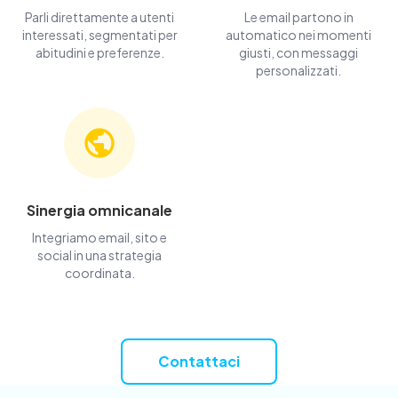
Parli direttamente a utenti
Le email partono in
interessati, segmentati per
automatico nei momenti
abitudini e preferenze.
giusti, con messaggi
personalizzati.
Sinergia omnicanale
Integriamo email, sito e
social in una strategia
coordinata.
Contattaci