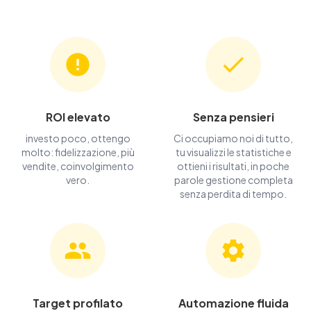
ROI elevato
Senza pensieri
investo poco, ottengo
Ci occupiamo noi di tutto,
molto: fidelizzazione, più
tu visualizzi le statistiche e
vendite, coinvolgimento
ottieni i risultati, in poche
vero.
parole gestione completa
senza perdita di tempo.
Target profilato
Automazione fluida